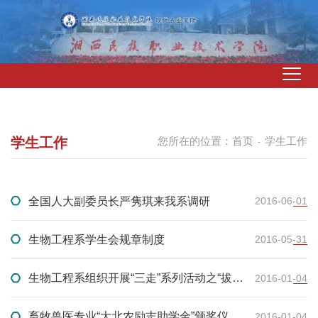
学生工作
您所在的位置：
首页
学生工作
-
全国人大副委员长严隽琪来我系调研
2016-06-01
生物工程系学生会规章制度
2016-05-31
生物工程系组织开展“三走”系列活动之“拔河
2016-01-04
比赛”
畜牧兽医专业“大北农励志助学金”颁奖仪式
2016-01-04